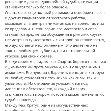
решающим для его дальнейшей судьбы, ситуация
становится только более опасной.
Спартак, все еще полный решимости освободить себя
и других гладиаторов от жестокого рабства,
оказывается в центре внимания как на арене, так и за
ее пределами. В этой серии его мастерство и сила
становятся предметом обсуждения в римских кругах.
Несмотря на ту жестокость, с которой он сталкивается,
его дух остается несломленным. Это делает его не
только любимцем публики, но и потенциальной
угрозой для своих хозяев.
В ходе серии мы видим, как Спартак борется не только
с физическими противниками, но и с внутренними
демонами. Его чувства к Варении, женщине, которую
он любит, становятся источником как силы, так и
уязвимости. Их отношения усложняются под
давлением обстоятельств, и каждый из них
сталкивается с выбором, который может изменить их
судьбы навсегда.
Между тем, Кратус, один из могущественных
недоброжелателей Спартака, продолжает плести